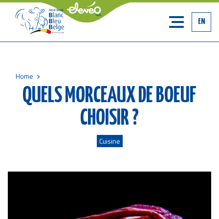
EN
Home
Breadcrumb
QUELS MORCEAUX DE BOEUF
CHOISIR ?
Cuisine