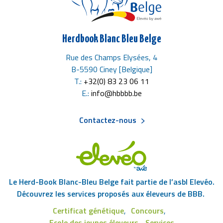
Herdbook Blanc Bleu Belge
Rue des Champs Elysées, 4
B-5590 Ciney [Belgique]
T.:
+32(0) 83 23 06 11
E.:
info@hbbbb.be
Contactez-nous
Menu
Pied
Le Herd-Book Blanc-Bleu Belge fait partie de l’asbl Elevéo.
de
Découvrez les services proposés aux éleveurs de BBB.
Certificat génétique
Concours
page
Ecole des jeunes éleveurs
Services