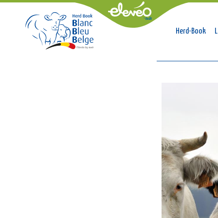
Naviga
Herd-Book
L
princip