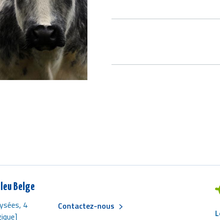
SUBJECT
leu Belge
ysées, 4
Contactez-nous
L
ique]