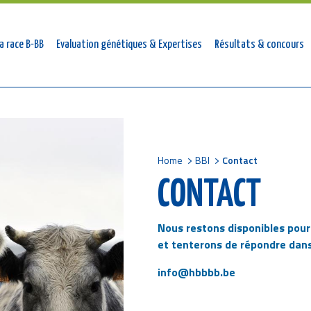
tion
a race B-BB
Evaluation génétiques & Expertises
Résultats & concours
ale
Home
BBI
Contact
Breadcrumb
CONTACT
Nous restons disponibles pou
et tenterons de répondre dans 
info@hbbbb.be
YOUR NAME