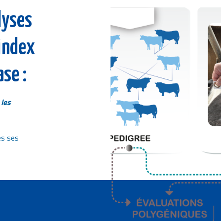
Image
lyses
 index
ase :
 les
es ses