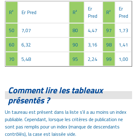
Er
Er
R²
Er Pred
R²
R²
Pred
Pred
50
7,07
80
4,47
97
1,73
60
6,32
90
3,16
98
1,41
70
5,48
95
2,24
99
1,00
Comment lire les tableaux
présentés ?
Un taureau est présent dans la liste s'il a au moins un index
publiable. Cependant, lorsque les critères de publication ne
sont pas remplis pour un index (manque de descendants
contrôlés), la case est laissée vide.