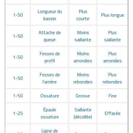
Longueur du
Plus
1-50
Plus longue
bassin
courte
Attache de
Moins
Plus
1-50
queue
saillante
saillante
Fesses de
Moins
Plus
1-50
profil
arrondies
arrondies
Fesses de
Moins
Plus
1-50
l'arrière
rebondies
rebondies
1-50
Ossature
Grosse
Fine
Épaule
Saillante
1-25
Effacée
ossature
(décollée)
Ligne de