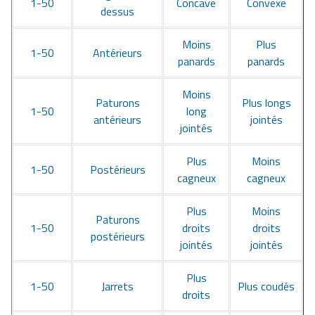
1-50
Concave
Convexe
dessus
Moins
Plus
1-50
Antérieurs
panards
panards
Moins
Paturons
Plus longs
1-50
long
antérieurs
jointés
jointés
Plus
Moins
1-50
Postérieurs
cagneux
cagneux
Plus
Moins
Paturons
1-50
droits
droits
postérieurs
jointés
jointés
Plus
1-50
Jarrets
Plus coudés
droits