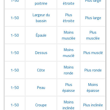
1-50
Plus large
poitrine
étroite
Largeur du
Plus
1-50
Plus large
bassin
étroite
Moins
Plus
1-50
Épaule
musclée
musclée
Moins
1-50
Dessus
Plus musclé
musclé
Moins
1-50
Côte
Plus ronde
ronde
Plus
Moins
1-50
Peau
épaisse
épaisse
Moins
1-50
Croupe
Plus inclinée
inclinée