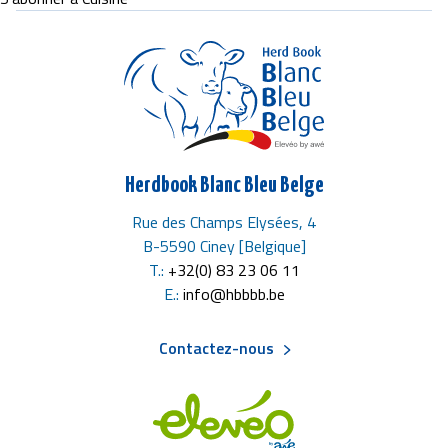
Herdbook Blanc Bleu Belge
Rue des Champs Elysées, 4
B-5590 Ciney [Belgique]
T.:
+32(0) 83 23 06 11
E.:
info@hbbbb.be
Contactez-nous
Menu
Pied