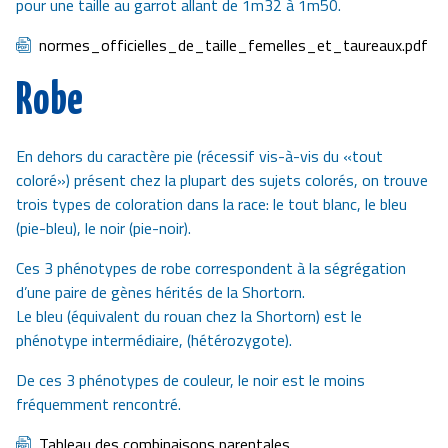
pour une taille au garrot allant de 1m32 à 1m50.
Document
normes_officielles_de_taille_femelles_et_taureaux.pdf
Robe
En dehors du caractère pie (récessif vis-à-vis du «tout
coloré») présent chez la plupart des sujets colorés, on trouve
trois types de coloration dans la race: le tout blanc, le bleu
(pie-bleu), le noir (pie-noir).
Ces 3 phénotypes de robe correspondent à la ségrégation
d’une paire de gènes hérités de la Shortorn.
Le bleu (équivalent du rouan chez la Shortorn) est le
phénotype intermédiaire, (hétérozygote).
De ces 3 phénotypes de couleur, le noir est le moins
fréquemment rencontré.
Document
Tableau des combinaisons parentales