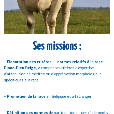
Ses missions :
-
Elaboration des critères
et
normes relatifs à la race
Blanc-Bleu Belge,
y compris les critères d’expertise,
d’attribution de mérites ou d‘appréciation morphologique
spécifiques à la race ;
-
Promotion de la race
en Belgique et à l’étranger ;
-
Définition des normes
de participation et des règlements