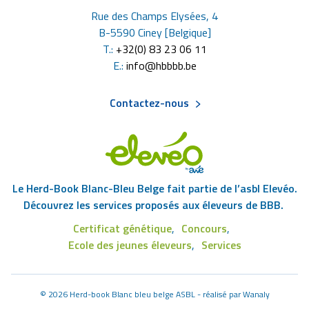
Rue des Champs Elysées, 4
B-5590 Ciney [Belgique]
T.:
+32(0) 83 23 06 11
E.:
info@hbbbb.be
Contactez-nous
Menu
Pied
Le Herd-Book Blanc-Bleu Belge fait partie de l’asbl Elevéo.
de
Découvrez les services proposés aux éleveurs de BBB.
Certificat génétique
Concours
page
Footer
Ecole des jeunes éleveurs
Services
Eleveo
©
2026 Herd-book Blanc bleu belge ASBL - réalisé par
Wanaly