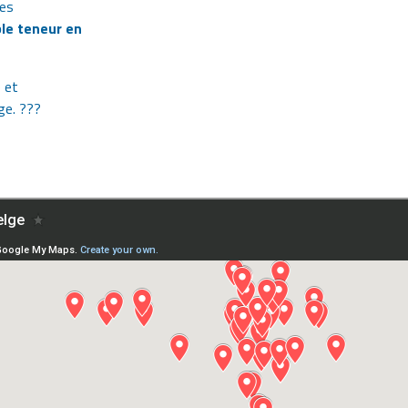
les
ble teneur en
 et
ge. ???