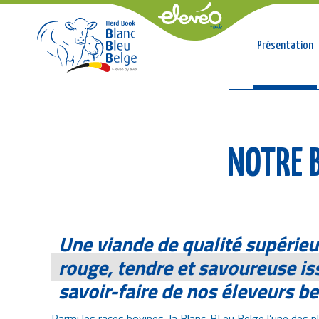
Conso
Présentation
Fil
NOTRE B
d'Ariane
Une viande de qualité supérieu
rouge, tendre et savoureuse is
savoir-faire de nos éleveurs b
Parmi les races bovines, la Blanc-BLeu Belge,l’une des p