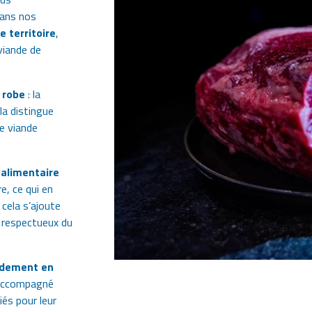
dans nos
e territoire
,
viande de
 robe
: la
 la distingue
e viande
 alimentaire
e, ce qui en
cela s’ajoute
e respectueux du
dement en
, accompagné
iés pour leur