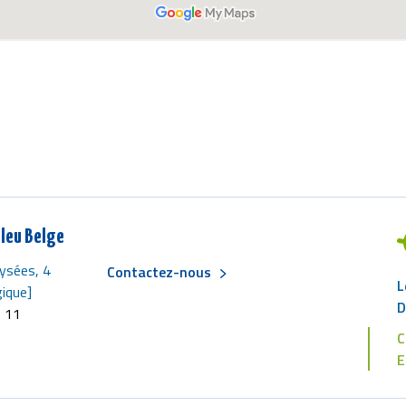
leu Belge
ysées, 4
Contactez-nous
L
Menu
ique]
D
6 11
C
Pied
E
de