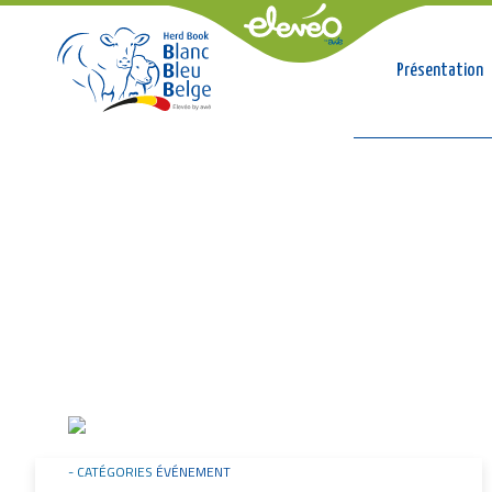
Conso
Présentation
Fil
d'Ariane
Image
CATÉGORIES
ÉVÉNEMENT