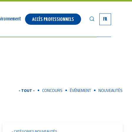
RECHERCHER
environnement
FR
ACCÈS PROFESSIONNELS
- TOUT -
CONCOURS
ÉVÉNEMENT
NOUVEAUTÉS
CATÉGORIES
NOUVEAUTÉS