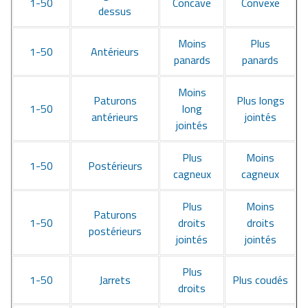
1-50
Concave
Convexe
dessus
Moins
Plus
1-50
Antérieurs
panards
panards
Moins
Paturons
Plus longs
1-50
long
antérieurs
jointés
jointés
Plus
Moins
1-50
Postérieurs
cagneux
cagneux
Plus
Moins
Paturons
1-50
droits
droits
postérieurs
jointés
jointés
Plus
1-50
Jarrets
Plus coudés
droits