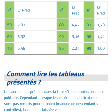
Er
Er
R²
Er Pred
R²
R²
Pred
Pred
50
7,07
80
4,47
97
1,73
60
6,32
90
3,16
98
1,41
70
5,48
95
2,24
99
1,00
Comment lire les tableaux
présentés ?
Un taureau est présent dans la liste s'il a au moins un index
publiable. Cependant, lorsque les critères de publication ne
sont pas remplis pour un index (manque de descendants
contrôlés), la case est laissée vide.