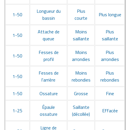
Longueur du
Plus
1-50
Plus longue
bassin
courte
Attache de
Moins
Plus
1-50
queue
saillante
saillante
Fesses de
Moins
Plus
1-50
profil
arrondies
arrondies
Fesses de
Moins
Plus
1-50
l'arrière
rebondies
rebondies
1-50
Ossature
Grosse
Fine
Épaule
Saillante
1-25
Effacée
ossature
(décollée)
Ligne de