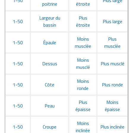
1-50
Plus large
poitrine
étroite
Largeur du
Plus
1-50
Plus large
bassin
étroite
Moins
Plus
1-50
Épaule
musclée
musclée
Moins
1-50
Dessus
Plus musclé
musclé
Moins
1-50
Côte
Plus ronde
ronde
Plus
Moins
1-50
Peau
épaisse
épaisse
Moins
1-50
Croupe
Plus inclinée
inclinée