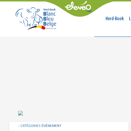
Naviga
Herd-Book
L
princip
Breadcrumb
Image
CATÉGORIES
ÉVÉNEMENT