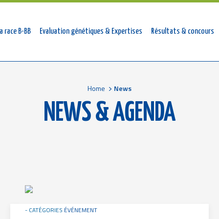
tion
a race B-BB
Evaluation génétiques & Expertises
Résultats & concours
ale
Home
News
NEWS & AGENDA
Image
CATÉGORIES
ÉVÉNEMENT