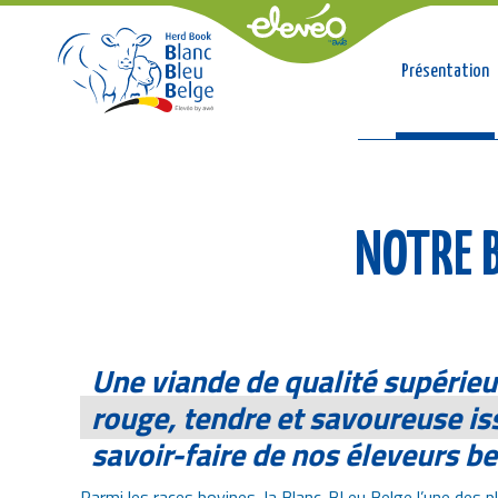
Conso
Présentation
Breadcrumb
NOTRE B
Une viande de qualité supérieu
rouge, tendre et savoureuse is
savoir-faire de nos éleveurs b
Parmi les races bovines, la Blanc-BLeu Belge,l’une des p