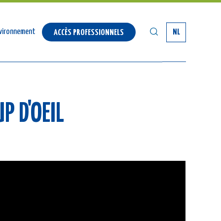
SEARCH
environnement
NL
ACCÈS PROFESSIONNELS
P D'OEIL