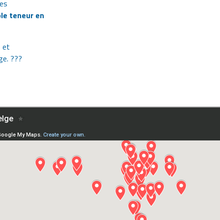
les
ble teneur en
 et
ge. ???