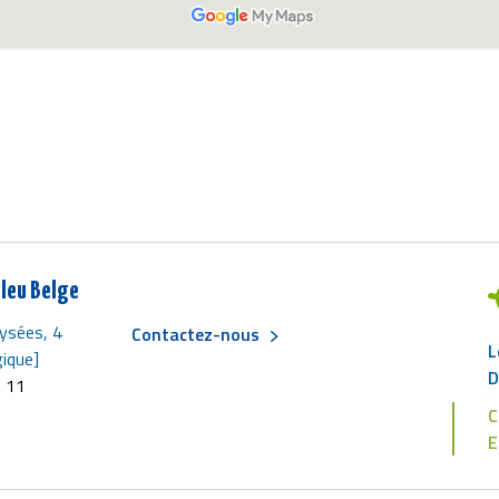
leu Belge
ysées, 4
Contactez-nous
L
Menu
ique]
D
6 11
C
Pied
E
de