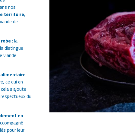
dans nos
e territoire
,
viande de
 robe
: la
 la distingue
e viande
 alimentaire
e, ce qui en
cela s’ajoute
e respectueux du
dement en
, accompagné
iés pour leur