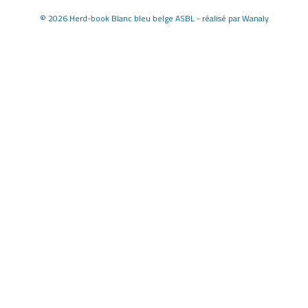
©
2026 Herd-book Blanc bleu belge ASBL - réalisé par
Wanaly
page