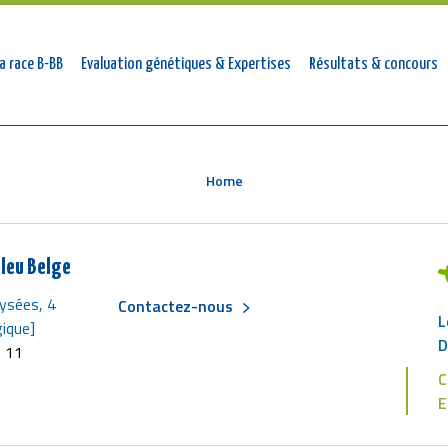
tion
a race B-BB
Evaluation génétiques & Expertises
Résultats & concours
ale
Home
leu Belge
ysées, 4
Contactez-nous
L
Menu
ique]
D
6 11
C
Pied
E
de